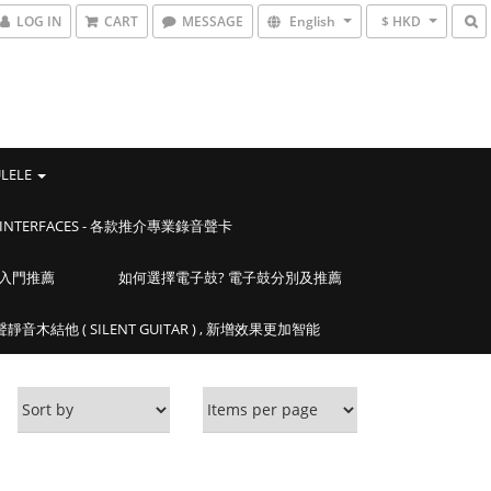
LOG IN
CART
MESSAGE
English
$ HKD
ULELE
IO INTERFACES - 各款推介專業錄音聲卡
學入門推薦
如何選擇電子鼓? 電子鼓分別及推薦
靜音木結他 ( SILENT GUITAR ) , 新增效果更加智能