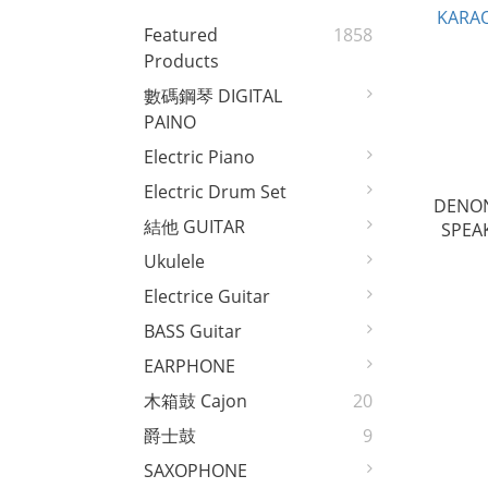
Featured
1858
Products
數碼鋼琴 DIGITAL
PAINO
Electric Piano
Electric Drum Set
DENON
結他 GUITAR
Ukulele
Electrice Guitar
BASS Guitar
EARPHONE
木箱鼓 Cajon
20
爵士鼓
9
SAXOPHONE