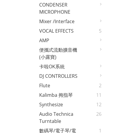
CONDENSER
MICROPHONE
Mixer /interface
VOCAL EFFECTS
5
AMP
便攜式流動擴音機
(小露寶)
卡啦OK系統
DJ CONTROLLERS
Flute
2
Kalimba 拇指琴
11
Synthesize
12
Audio Technica
26
Turntable
數碼琴/電子琴/電
1