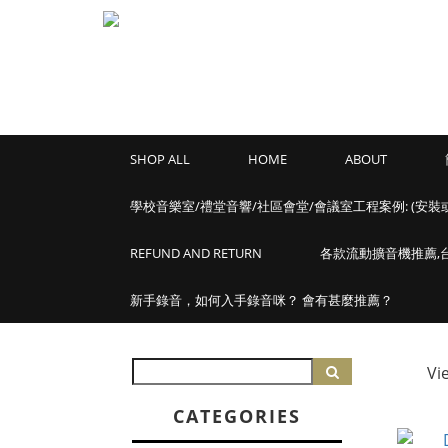
SHOP ALL
HOME
ABOUT
學校音樂室/禮堂音響/社區會堂/會議室工程案例: (安裝
REFUND AND RETURN
各款流動擴音機推薦,台灣
新手錄音，如何入手錄音咪？ 會有甚麼推薦？
Vi
CATEGORIES