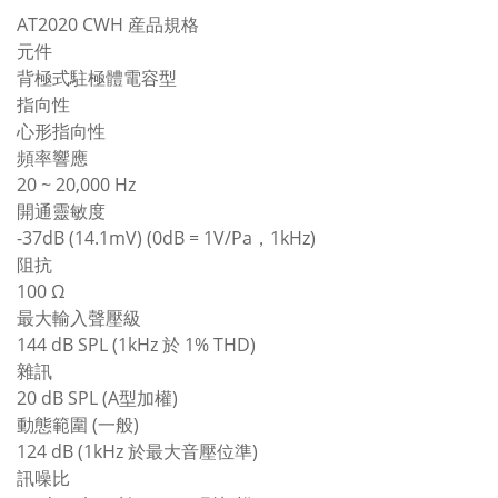
AT2020 CWH 産品規格
元件
背極式駐極體電容型
指向性
心形指向性
頻率響應
20 ~ 20,000 Hz
開通靈敏度
-37dB (14.1mV) (0dB = 1V/Pa，1kHz)
阻抗
100 Ω
最大輸入聲壓級
144 dB SPL (1kHz 於 1% THD)
雜訊
20 dB SPL (A型加權)
動態範圍 (一般)
124 dB (1kHz 於最大音壓位準)
訊噪比