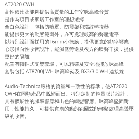
AT2020 CWH
高性價比及能夠提供高質量的工作室咪高峰音質
是作為項目或家居工作室的理想選擇
全白色設計，包括防噴罩、防震架和螺紋轉接器
能提供更大的動態範圍外，亦可處理較高的聲壓電平
以特別設計而採用的16mm小振膜，提供更寬的頻率響應
心形指向性收音設計，能減低旁邊及後方的噪聲干擾，提供
更好的隔離
配置有轉軸式支架套環，可以精確及安全地擺放咪高峰
套裝包括 AT8700J WH 咪高峰架及 BX3/3.0 WH 連接線
Audio-Technica嚴格的質量和一致性的標準，使AT2020
CWH在同類產品中脫穎而出。特別定制的輕量膜片設計，
具有擴展性的頻率響應和出色的瞬態響應。咪高峰堅固耐
用，性能持久，可提供寬廣的動態範圍並能輕鬆處理高聲壓
級的收音。