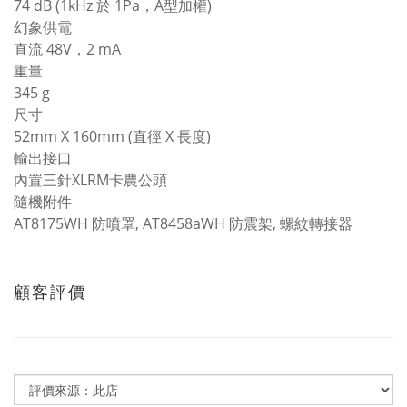
74 dB (1kHz 於 1Pa，A型加權)
幻象供電
直流 48V，2 mA
重量
345 g
尺寸
52mm X 160mm (直徑 X 長度)
輸出接口
內置三針XLRM卡農公頭
隨機附件
AT8175WH 防噴罩, AT8458aWH 防震架, 螺紋轉接器
顧客評價