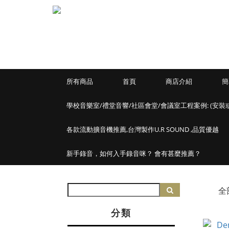
所有商品
首頁
商店介紹
簡
學校音樂室/禮堂音響/社區會堂/會議室工程案例: (安裝
各款流動擴音機推薦,台灣製作U.R SOUND ,品質優越
新手錄音，如何入手錄音咪？ 會有甚麼推薦？
全
分類