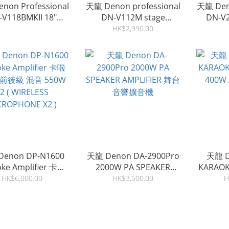
non Professional
天龍 Denon professional
天龍 Deno
-V118BMKII 18"
DN-V112M stage
DN-V2
VE SUBWOOFER 低
monitor speaker 12" 舞
sp
HK$2,990.00
音喇叭
台監聽喇叭 揚聲器
enon DP-N1600
天龍 Denon DA-2900Pro
天龍 D
oke Amplifier 卡啦
2000W PA SPEAKER
KARAOK
 前後級 混音 550W
AMPLIFIER 舞台音響擴音
400W
HK$6,000.00
HK$3,500.00
H
WIRELESS
機
CROPHONE X2 )