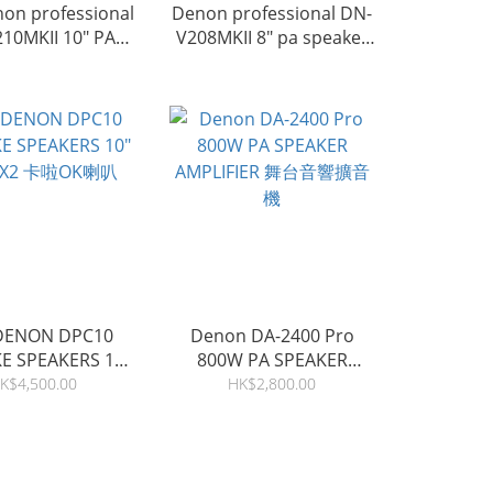
n professional
Denon professional DN-
10MKII 10" PA
V208MKII 8" pa speaker
eaker 揚聲器
揚聲器
ENON DPC10
Denon DA-2400 Pro
E SPEAKERS 10"
800W PA SPEAKER
 X2 卡啦OK喇叭
AMPLIFIER 舞台音響擴音
K$4,500.00
HK$2,800.00
機