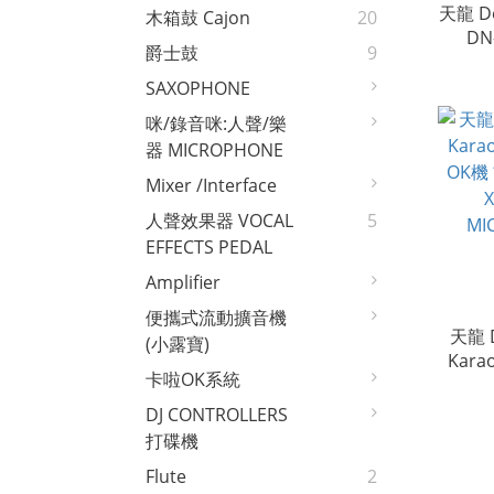
天龍 De
木箱鼓 Cajon
20
DN
爵士鼓
9
PASSI
SAXOPHONE
咪/錄音咪:人聲/樂
器 MICROPHONE
Mixer /interface
人聲效果器 VOCAL
5
EFFECTS PEDAL
Amplifier
便攜式流動擴音機
天龍 D
(小露寶)
Kara
卡啦OK系統
OK機
X2 ( 
DJ CONTROLLERS
MI
打碟機
Flute
2