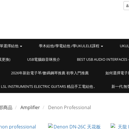
單選擇結他
學木結他/學電結他 /學UKULELE課程
UKU
或更換)
USB電腦錄音咪推介
BEST USB AUDIO INTERF
2026年新款電子琴/數碼鋼琴推薦 初學入門推薦
如何選擇電子
LSL INSTRUMENTS ELECTRIC GUITARS 精品手工電結他 ,
新一代:無聲
部商品
Amplifier
Denon Professional