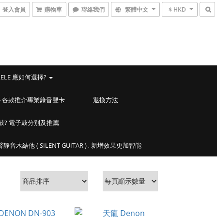
登入會員
購物車
聯絡我們
繁體中文
$ HKD
LELE 應如何選擇?
ACES - 各款推介專業錄音聲卡
退換方法
鼓? 電子鼓分別及推薦
靜音木結他 ( SILENT GUITAR ) , 新增效果更加智能