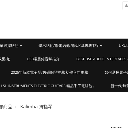
單選擇結他
學木結他/學電結他 /學UKULELE課程
UKU
或更換)
USB電腦錄音咪推介
BEST USB AUDIO INTERF
2026年新款電子琴/數碼鋼琴推薦 初學入門推薦
如何選擇電子
LSL INSTRUMENTS ELECTRIC GUITARS 精品手工電結他 ,
新一代:無聲
部商品
Kalimba 拇指琴