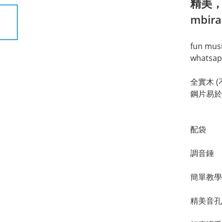
精美，
mbir
fun mu
whatsap
全實木 
鋼片易於
配袋
調音錘
簡單教學
精美音孔