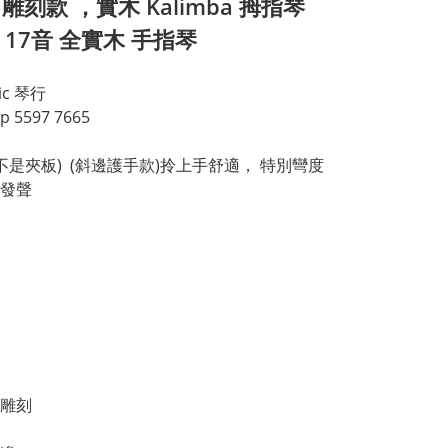
雕刻款 ，實木 Kalimba 拇指琴
a 17音 全實木 手指琴
sic 琴行
p 5597 7665
(不是夾板)  (斜邊護手款)拎上手舒適， 特別彎度
發聲
雕刻