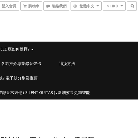
登入會員
購物車
聯絡我們
繁體中文
$ HKD
LELE 應如何選擇?
ACES - 各款推介專業錄音聲卡
退換方法
鼓? 電子鼓分別及推薦
靜音木結他 ( SILENT GUITAR ) , 新增效果更加智能