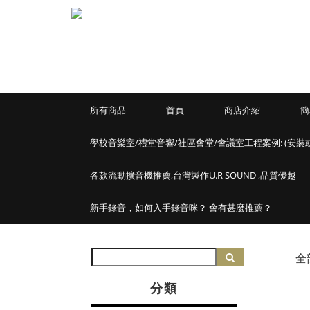
所有商品
首頁
商店介紹
簡
學校音樂室/禮堂音響/社區會堂/會議室工程案例: (安裝
各款流動擴音機推薦,台灣製作U.R SOUND ,品質優越
新手錄音，如何入手錄音咪？ 會有甚麼推薦？
全
分類