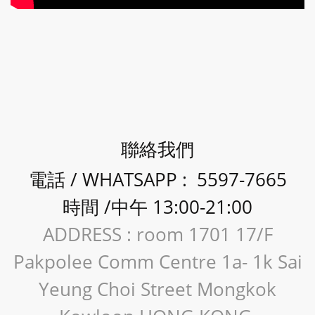
聯絡我們
電話 / WHATSAPP : 5597-7665
時間 /中午 13:00-21:00
ADDRESS : room 1701 17/F
Pakpolee Comm Centre 1a- 1k Sai
Yeung Choi Street Mongkok