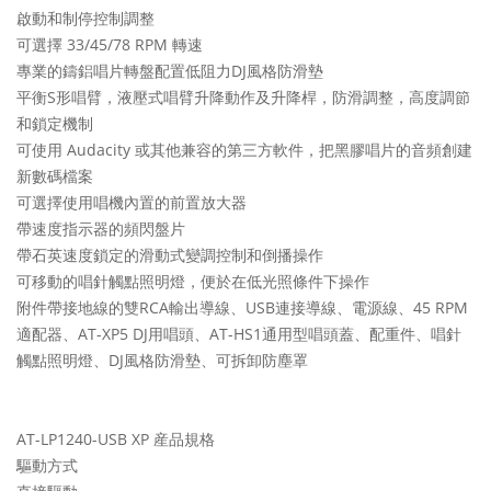
啟動和制停控制調整
可選擇 33/45/78 RPM 轉速
專業的鑄鋁唱片轉盤配置低阻力DJ風格防滑墊
平衡S形唱臂，液壓式唱臂升降動作及升降桿，防滑調整，高度調節
和鎖定機制
可使用 Audacity 或其他兼容的第三方軟件，把黑膠唱片的音頻創建
新數碼檔案
可選擇使用唱機內置的前置放大器
帶速度指示器的頻閃盤片
帶石英速度鎖定的滑動式變調控制和倒播操作
可移動的唱針觸點照明燈，便於在低光照條件下操作
附件帶接地線的雙RCA輸出導線、USB連接導線、電源線、45 RPM
適配器、AT-XP5 DJ用唱頭、AT-HS1通用型唱頭蓋、配重件、唱針
觸點照明燈、DJ風格防滑墊、可拆卸防塵罩
AT-LP1240-USB XP 産品規格
驅動方式