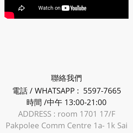
聯絡我們
電話 / WHATSAPP : 5597-7665
時間 /中午 13:00-21:00
ADDRESS : room 1701 17/F
Pakpolee Comm Centre 1a- 1k Sai