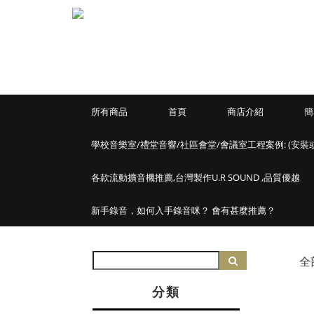
所有商品
首頁
商店介紹
簡
學校音樂室/禮堂音響/社區會堂/會議室工程案例: (安裝
各款流動擴音機推薦,台灣製作U.R SOUND ,品質優越
新手錄音，如何入手錄音咪？ 會有甚麼推薦？
全
分類