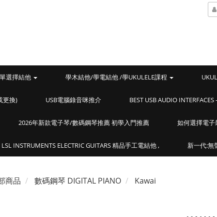
單選擇結他
學木結他/學電結他 /學UKULELE課程
UKU
或更換)
USB電腦錄音咪推介
BEST USB AUDIO INTERF
2026年新款電子琴/數碼鋼琴推薦 初學入門推薦
如何選擇電子
LSL INSTRUMENTS ELECTRIC GUITARS 精品手工電結他 ,
新一代:無聲
部商品
數碼鋼琴 DIGITAL PIANO
Kawai