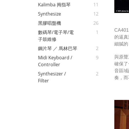
Kalimba 拇指琴
11
Synthesize
12
黑膠唱盤機
26
CA40
數碼琴/電子琴/電
1
的逼真
子鼓維修
細膩的
鋼片琴 ／ 馬林巴琴
2
與原聲
Midi Keyboard /
9
確保了
Controller
音區域
Synthesizer /
2
奏，而
Filter