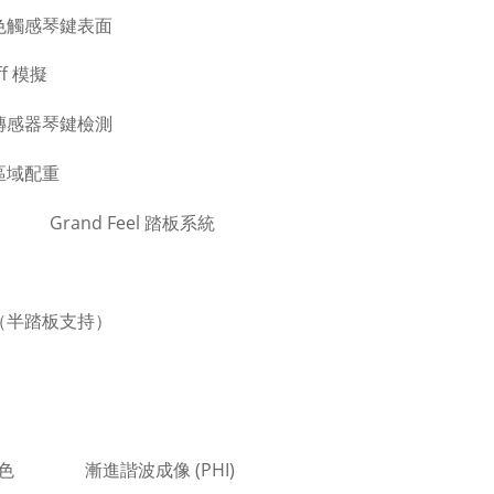
牙色觸感琴鍵表面
off 模擬
重傳感器琴鍵檢測
音區域配重
Grand Feel 踏板系統
音（半踏板支持）
色
漸進諧波成像 (PHI)