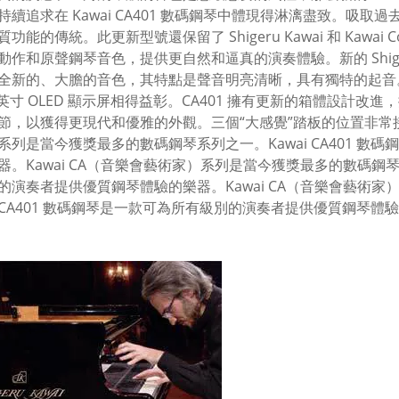
持續追求在 Kawai CA401 數碼鋼琴中體現得淋漓盡致。吸取
功能的傳統。此更新型號還保留了 Shigeru Kawai 和 Kawai Conc
作和原聲鋼琴音色，提供更自然和逼真的演奏體驗。新的 Shigeru Kawa
全新的、大膽的音色，其特點是聲音明亮清晰，具有獨特的起音。
5 英寸 OLED 顯示屏相得益彰。CA401 擁有更新的箱體設計改進，採
節，以獲得更現代和優雅的外觀。三個“大感覺”踏板的位置非常接近
系列是當今獲獎最多的數碼鋼琴系列之一。Kawai CA401 
器。Kawai CA（音樂會藝術家）系列是當今獲獎最多的數碼鋼琴系
的演奏者提供優質鋼琴體驗的樂器。Kawai CA（音樂會藝術
ai CA401 數碼鋼琴是一款可為所有級別的演奏者提供優質鋼琴體