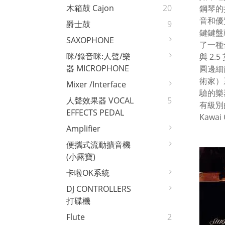
木箱鼓 Cajon
20
鋼琴的
音和優質
爵士鼓
9
鍵鍵盤動
SAXOPHONE
了一種
咪/錄音咪:人聲/樂
與 2.
器 MICROPHONE
圓邊細
術家）
Mixer /interface
驗的樂
人聲效果器 VOCAL
5
有級別
EFFECTS PEDAL
Kaw
Amplifier
便攜式流動擴音機
(小露寶)
卡啦OK系統
DJ CONTROLLERS
打碟機
Flute
2