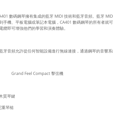
CA401 數碼鋼琴擁有集成的藍牙 MIDI 技術和藍牙音頻。藍牙 
到手機、平板電腦或筆記本電腦，CA401 數碼鋼琴的所有者
電纜即可增強他們的學習和演奏體驗。
藍牙音頻允許從任何智能設備進行無線連接，通過鋼琴的音響系
Grand Feel Compact 擊弦機
 把木質琴鍵
級配重琴槌