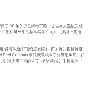
擊弦機，它藉鑑了 90 年的原聲鋼琴工藝，提供令人難以置信
頭粘在塑料鍵外部的數碼鋼琴不同）。按鍵上質地
。
類似蹺蹺板的平滑運動移動，而加長的樞軸長度
eel Compact 擊弦機還結合了分級配重錘、低
可以讓快速重複的音符（例如顫音）平穩地演