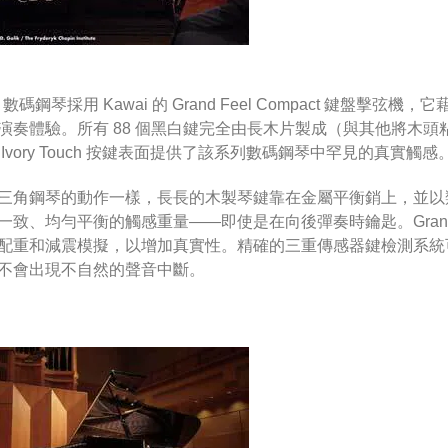
1 數碼鋼琴採用 Kawai 的 Grand Feel Compact 鍵盤
演奏體驗。所有 88 個黑白鍵完全由長木片製成（與其他將木
 Ivory Touch 按鍵表面提供了該系列數碼鋼琴中罕見的真實觸感
三角鋼琴的動作一樣，長長的木製琴鍵靠在金屬平衡銷上，並以
一致、均勻平衡的觸感重量——即使是在向後彈奏時鑰匙。Grand F
配重和減震模擬，以增加真實性。精確的三重傳感器鍵檢測系統
不會出現不自然的聲音中斷。