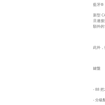
藍牙®
新型 
旦連接
額外的
此外，
鍵盤
- 88
- 分