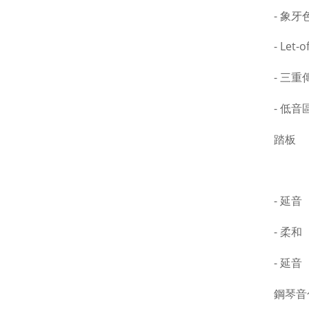
- 象
- Let-
- 三
- 低
踏板
- 延
- 柔和
- 延音
鋼琴音