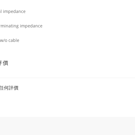
l impedance
erminating impedance
w/o cable
評價
任何評價