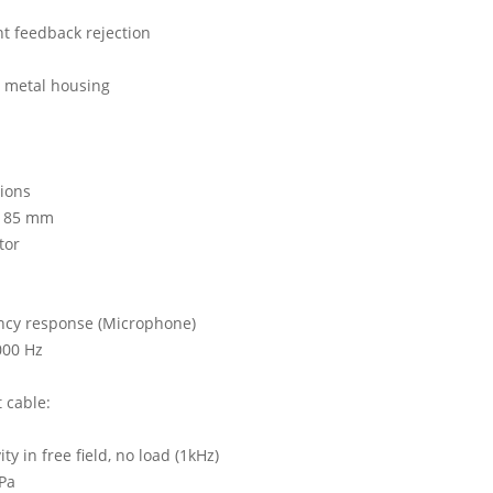
nt feedback rejection
 metal housing
ions
 185 mm
tor
ncy response (Microphone)
000 Hz
 cable:
ity in free field, no load (1kHz)
Pa