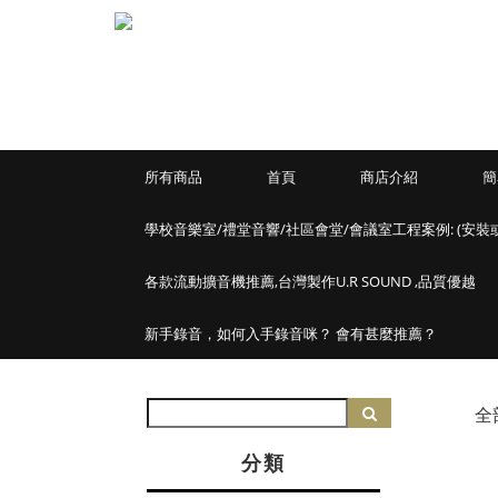
所有商品
首頁
商店介紹
簡
學校音樂室/禮堂音響/社區會堂/會議室工程案例: (安裝
各款流動擴音機推薦,台灣製作U.R SOUND ,品質優越
新手錄音，如何入手錄音咪？ 會有甚麼推薦？
全
分類