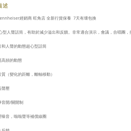
描述
ennheiser經銷商 旺角店 全新行貨保養 7天有壞包換
5超心型人聲話筒，有助於減少溢出和反饋。非常適合演示，會議，合唱團
音和人聲的動態超心型話筒
現高頻的動態
音質（變化的距離，離軸移動）
高聲壓
靜音開/關開制
理噪音，嗡嗡聲等補償線圈
止反饋