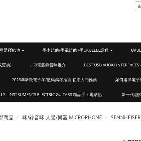
單選擇結他
學木結他/學電結他 /學UKULELE課程
UKU
或更換)
USB電腦錄音咪推介
BEST USB AUDIO INTERF
2026年新款電子琴/數碼鋼琴推薦 初學入門推薦
如何選擇電子
LSL INSTRUMENTS ELECTRIC GUITARS 精品手工電結他 ,
新一代:無聲
部商品
咪/錄音咪:人聲/樂器 MICROPHONE
SENNHEISER