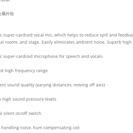
金屬外殼
 super-cardioid vocal mic, which helps to reduce spill and feedback
al rooms, and stage. Easily eliminates ambient noise. Superb high
 super-cardioid microphone for speech and vocals
ed high frequency range
ent sound quality (varying distances, moving off axis)
 high sound pressure levels
l silent on/off switch
s handling noise, hum compensating coil