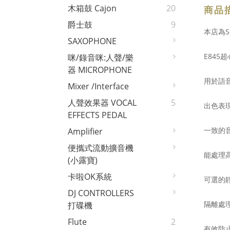
木箱鼓 Cajon
20
商品
爵士鼓
9
本店為S
SAXOPHONE
E84
咪/錄音咪:人聲/樂
器 MICROPHONE
用於語
Mixer /interface
人聲效果器 VOCAL
5
出色表
EFFECTS PEDAL
一致的
Amplifier
便攜式流動擴音機
能處理
(小露寶)
卡啦OK系統
可選的
DJ CONTROLLERS
隔離處
打碟機
Flute
2
有效防