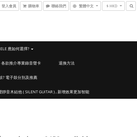
登入會員
購物車
聯絡我們
繁體中文
$ HKD
LELE 應如何選擇?
ACES - 各款推介專業錄音聲卡
退換方法
鼓? 電子鼓分別及推薦
靜音木結他 ( SILENT GUITAR ) , 新增效果更加智能