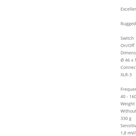
Excelle
Rugged
Switch
On/Off
Dimens
Ø 46 x
Connec
XLR-3
Freque
40 - 16
Weight
Without
330 g
Sensitiv
1,8 mV/