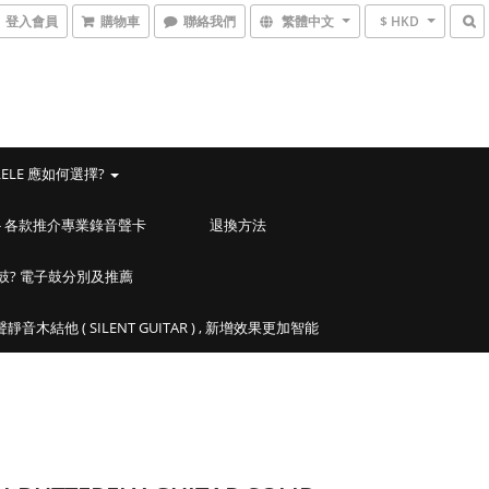
登入會員
購物車
聯絡我們
繁體中文
$ HKD
LELE 應如何選擇?
ACES - 各款推介專業錄音聲卡
退換方法
鼓? 電子鼓分別及推薦
靜音木結他 ( SILENT GUITAR ) , 新增效果更加智能