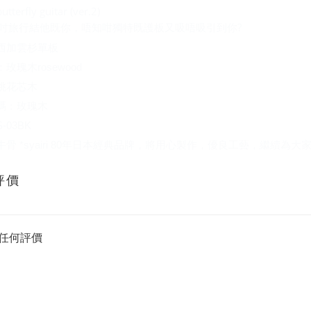
butterfly guitar (ver.2)
6吋旅行結他既你，唔知咁獨特既護板又吸唔吸引到你?
西加雲杉單板
玫瑰木rosewood
桃花芯木
碼：玫瑰木
-03BK
牛骨 *syairi 80年日本經典品牌，將用心製作，優良工藝，繼續為
評價
任何評價