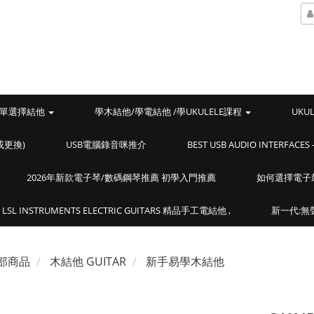
單選擇結他
學木結他/學電結他 /學UKULELE課程
UKU
或更換)
USB電腦錄音咪推介
BEST USB AUDIO INTERF
2026年新款電子琴/數碼鋼琴推薦 初學入門推薦
如何選擇電子
LSL INSTRUMENTS ELECTRIC GUITARS 精品手工電結他 ,
新一代:無聲
部商品
木結他 GUITAR
新手易學木結他