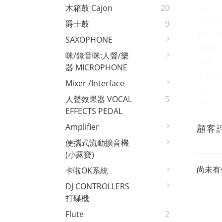
木箱鼓 Cajon
20
s.yairi 
鍾意3
爵士鼓
9
面板：
SAXOPHONE
側後板：
咪/錄音咪:人聲/樂
琴頸：
器 MICROPHONE
指板琴
Mixer /interface
弦鈕：S
人聲效果器 VOCAL
5
弦枕：
EFFECTS PEDAL
Amplifier
顧客
便攜式流動擴音機
(小露寶)
尚未有
卡啦OK系統
DJ CONTROLLERS
打碟機
Flute
2