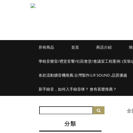
所有商品
首頁
商店介紹
簡
學校音樂室/禮堂音響/社區會堂/會議室工程案例: (安裝
各款流動擴音機推薦,台灣製作U.R SOUND ,品質優越
新手錄音，如何入手錄音咪？ 會有甚麼推薦？
全
分類