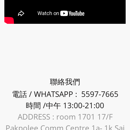
聯絡我們
電話 / WHATSAPP : 5597-7665
時間 /中午 13:00-21:00
ADDRESS : room 1701 17/F
Pakpolee Comm Centre 1a- 1k Sai