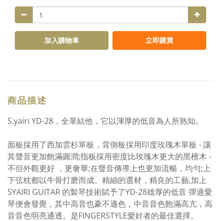
加入購物車
立即購買
商品描述
S.yairi YD-28，全單結他，它以渾厚的低音為人所熟知。
面板採用了西加雲杉單板，背側板採用印度玫瑰木單板 - 讓
其聲音更加飽滿圓潤;指板採用密度比玫瑰木更大的黑檀木 -
不但外觀更好 ，更奢華;在聲音傳導上也更加流暢，均勻;上
下弦枕都以牛骨打磨而成。精細的選材，精良的工藝,加上
SYAIRI GUITAR 的製琴技術賦予了YD-28雄厚的低音 彈過愛
琴便會發覺，其中高音也豪不遜色，中音音色飽滿高亢，高
音音色明亮通透。是FINGERSTYLE愛好者的最佳選擇。