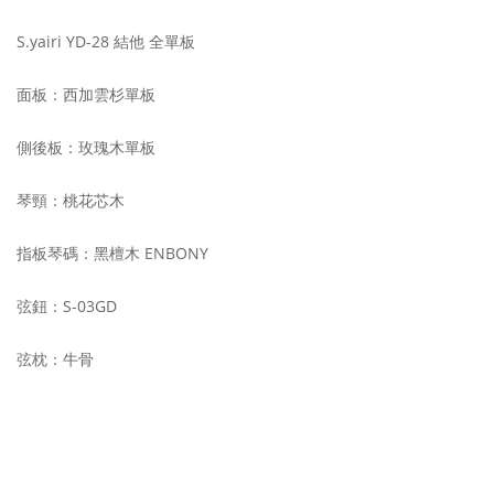
S.yairi YD-28 結他 全單板
面板：西加雲杉單板
側後板：玫瑰木單板
琴頸：桃花芯木
指板琴碼：黑檀木 ENBONY
弦鈕：S-03GD
弦枕：牛骨