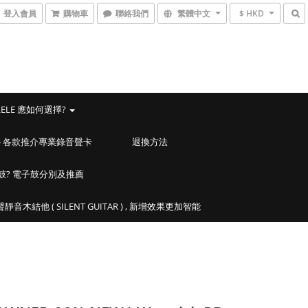
登入會員
購物車
聯絡我們
繁體中文
$ HKD
LELE 應如何選擇?
ACES - 各款推介專業錄音聲卡
退換方法
鼓? 電子鼓分別及推薦
靜音木結他 ( SILENT GUITAR ) , 新增效果更加智能