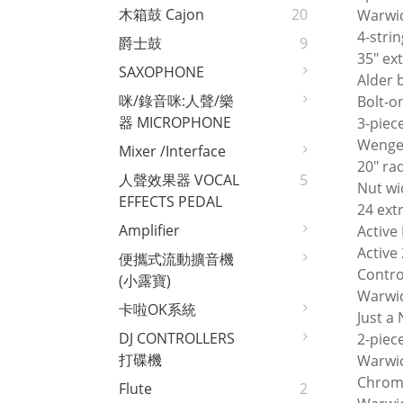
木箱鼓 Cajon
20
Warwic
4-strin
爵士鼓
9
35″ ex
SAXOPHONE
Alder 
咪/錄音咪:人聲/樂
Bolt-o
器 MICROPHONE
3-piec
Wenge
Mixer /interface
20″ ra
人聲效果器 VOCAL
5
Nut wi
EFFECTS PEDAL
24 ext
Amplifier
Active
Active
便攜式流動擴音機
Contro
(小露寶)
Warwi
卡啦OK系統
Just a 
DJ CONTROLLERS
2-piec
打碟機
Warwic
Chrom
Flute
2