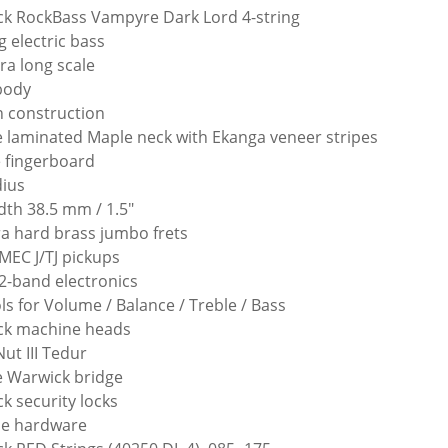
k RockBass Vampyre Dark Lord 4-string
g electric bass
tra long scale
body
n construction
e laminated Maple neck with Ekanga veneer stripes
 fingerboard
dius
dth 38.5 mm / 1.5″
ra hard brass jumbo frets
 MEC J/TJ pickups
 2-band electronics
ls for Volume / Balance / Treble / Bass
ck machine heads
Nut III Tedur
e Warwick bridge
k security locks
e hardware