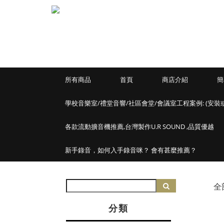
所有商品
首頁
商店介紹
簡
學校音樂室/禮堂音響/社區會堂/會議室工程案例: (安裝
各款流動擴音機推薦,台灣製作U.R SOUND ,品質優越
新手錄音，如何入手錄音咪？ 會有甚麼推薦？
全
分類