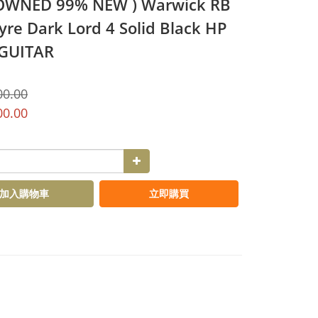
OWNED 99% NEW ) Warwick RB
re Dark Lord 4 Solid Black HP
GUITAR
00.00
00.00
加入購物車
立即購買