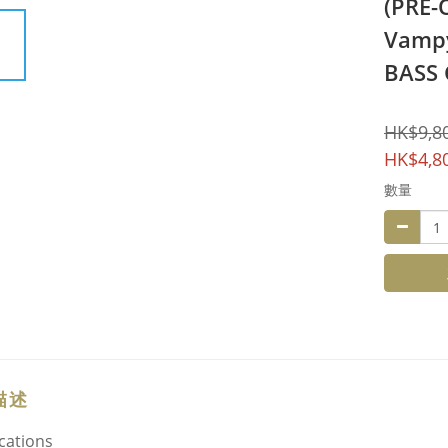
(PRE-
Vampy
BASS 
HK$9,8
HK$4,8
數量
描述
ications