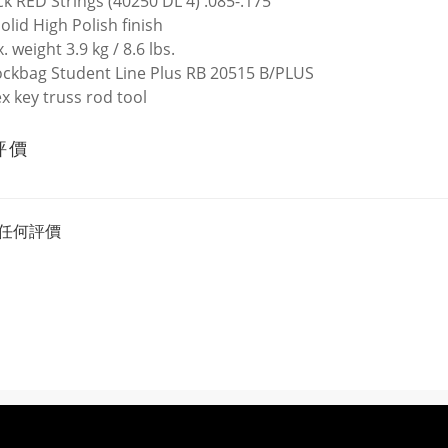
k RED Strings (40250 DL 4) .085-.175
olid High Polish finish
 weight 3.9 kg / 8.6 lbs.
Rockbag Student Line Plus RB 20515 B/PLUS
ex key truss rod tool
評價
任何評價