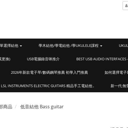
單選擇結他
學木結他/學電結他 /學UKULELE課程
UKU
或更換)
USB電腦錄音咪推介
BEST USB AUDIO INTERF
2026年新款電子琴/數碼鋼琴推薦 初學入門推薦
如何選擇電子
LSL INSTRUMENTS ELECTRIC GUITARS 精品手工電結他 ,
新一代:無聲
部商品
低音結他 Bass guitar